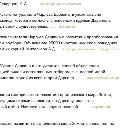
А. Северцов, К. А.… …
Философская энциклопедия
ского натуралиста Чарльза Дарвина в узком смысле
женцы которого согласны с основными идеями Дарвина в
ма, порой с существенным… …
Википедия
твоиспытателя Чарльза Дарвина о развития и преобразования
вом подбора. Объяснение 25000 иностранных слов, вошедших
нием их корней. Михельсон А.Д …
Словарь иностранных слов русского
ение Дарвина и его учеников; способ объяснения
ией видов и естественным отбором, т. е. слепой игрой
льшинство людей из всей теории Дарвина… …
Философский словарь
ии (исторического развития) органического мира Земли,
ижущими силами эволюции, по Дарвину, являются
енный отбор. Изменчивость служит основой… …
Современная
еского развития) органического мира Земли, основанная на