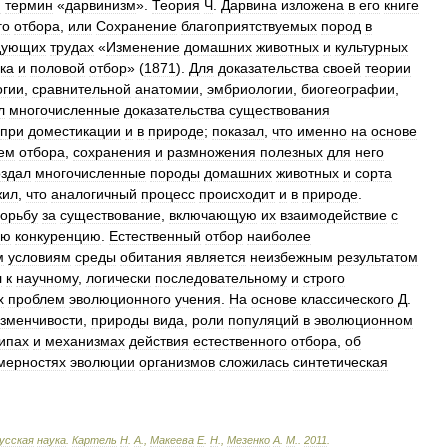
и
термин
«
дарвинизм
».
Теория
Ч
.
Дарвина
изложена
в
его
книге
го
отбора
,
или
Сохранение
благоприятствуемых
пород
в
дующих
трудах
«
Изменение
домашних
животных
и
культурных
ка
и
половой
отбор
» (
1871
).
Для
доказательства
своей
теории
огии
,
сравнительной
анатомии
,
эмбриологии
,
биогеографии
,
л
многочисленные
доказательства
существования
при
доместикации
и
в
природе
;
показал
,
что
именно
на
основе
ем
отбора
,
сохранения
и
размножения
полезных
для
него
оздал
многочисленные
породы
домашних
животных
и
сорта
жил
,
что
аналогичный
процесс
происходит
и
в
природе
.
орьбу
за
существование
,
включающую
их
взаимодействие
с
ую
конкуренцию
.
Естественный
отбор
наиболее
м
условиям
среды
обитания
является
неизбежным
результатом
л
к
научному
,
логически
последовательному
и
строго
х
проблем
эволюционного
учения
.
На
основе
классического
Д
.
зменчивости
,
природы
вида
,
роли
популяций
в
эволюционном
ипах
и
механизмах
действия
естественного
отбора
,
об
мерностях
эволюции
организмов
сложилась
синтетическая
усская
наука
.
Картель
Н
.
А
.,
Макеева
Е
.
Н
.,
Мезенко
А
.
М
.
.
2011
.