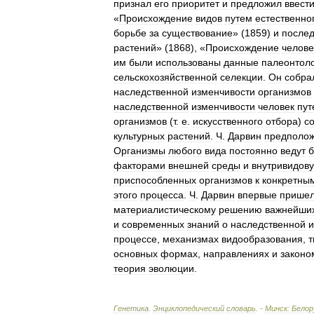
признал
его
приоритет
и
предложил
ввест
«
Происхождение
видов
путем
естественно
борьбе
за
существование
» (
1859
)
и
после
растений
» (
1868
), «
Происхождение
челове
им
были
использованы
данные
палеонтол
сельскохозяйственной
селекции
.
Он
собра
наследственной
изменчивости
организмов
наследственной
изменчивости
человек
пут
организмов
(
т
.
е
.
искусственного
отбора
)
с
культурных
растений
.
Ч
.
Дарвин
предполо
Организмы
любого
вида
постоянно
ведут
б
факторами
внешней
среды
и
внутривидов
приспособленных
организмов
к
конкретны
этого
процесса
.
Ч
.
Дарвин
впервые
прише
материалистическому
решению
важнейши
и
современных
знаний
о
наследственной
и
процессе
,
механизмах
видообразования
,
т
основных
формах
,
направлениях
и
законо
теория
эволюции
.
Генетика
.
Энциклопедический
словарь
. -
Минск:
Белор