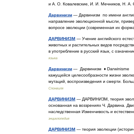
и А. О. Ковалевские, И. И. Мечников, Н. 
Дарвинизм
— Дарвинизм по имени англий
направление эволюционной мысли, привер
вопросе эволюции (современная их фор
ДАРВИНИЗМ
— Учение английского естес
животных и растительных видов посредст
в употребление в русский язык, с означе
языка
Дарвинизм
— Дарвинизм ♦ Darwinisme Уч
кажущейся целесообразности жизни эволюц
мутаций, воспроизведения и смерти. Бо
Спонвиля
ДАРВИНИЗМ
— ДАРВИНИЗМ, теория эволюц
основанная на воззрениях Ч. Дарвина. Дв
наследственная Изменчивость и естеств
энциклопедия
ДАРВИНИЗМ
— теория эволюции (историч