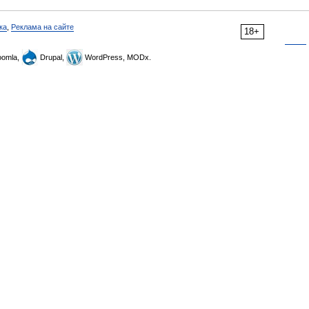
ка
,
Реклама на сайте
18+
omla,
Drupal,
WordPress, MODx.