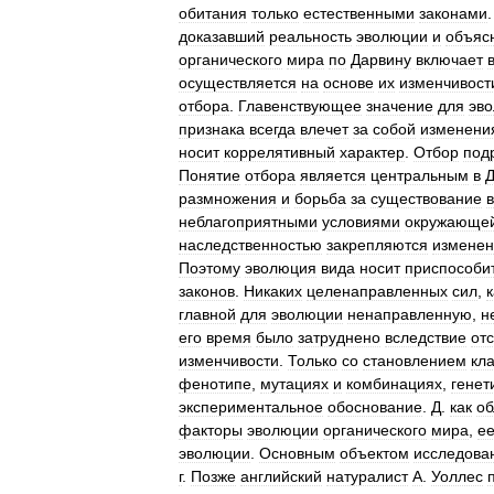
обитания
только
естественными
законами
доказавший
реальность
эволюции
и
объяс
органического
мира
по
Дарвину
включает
осуществляется
на
основе
их
изменчивост
отбора
.
Главенствующее
значение
для
эв
признака
всегда
влечет
за
собой
изменени
носит
коррелятивный
характер
.
Отбор
под
Понятие
отбора
является
центральным
в
размножения
и
борьба
за
существование
в
неблагоприятными
условиями
окружающе
наследственностью
закрепляются
изменен
Поэтому
эволюция
вида
носит
приспособи
законов
.
Никаких
целенаправленных
сил
,
к
главной
для
эволюции
ненаправленную
,
н
его
время
было
затруднено
вследствие
отс
изменчивости
.
Только
со
становлением
кл
фенотипе
,
мутациях
и
комбинациях
,
генет
экспериментальное
обоснование
.
Д
.
как
об
факторы
эволюции
органического
мира
,
е
эволюции
.
Основным
объектом
исследова
г
.
Позже
английский
натуралист
А
.
Уоллес