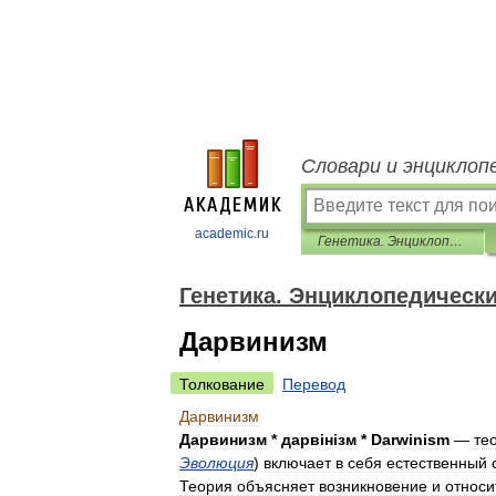
Словари и энциклоп
academic.ru
Генетика. Энциклопедический словарь
Генетика. Энциклопедическ
Дарвинизм
Толкование
Перевод
Дарвинизм
Дарвинизм
*
дарв
і
н
і
зм
*
Darwinism
—
те
Эволюция
)
включает
в
себя
естественный
Теория
объясняет
возникновение
и
относ