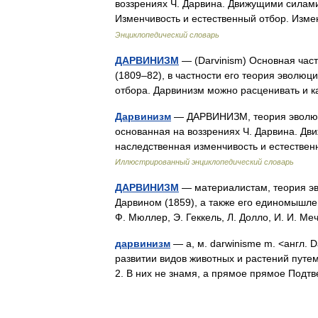
воззрениях Ч. Дарвина. Движущими силами
Изменчивость и естественный отбор. Из
Энциклопедический словарь
ДАРВИНИЗМ
— (Darvinism) Основная час
(1809–82), в частности его теория эволюц
отбора. Дарвинизм можно расценивать и 
Дарвинизм
— ДАРВИНИЗМ, теория эволюци
основанная на воззрениях Ч. Дарвина. Дв
наследственная изменчивость и естестве
Иллюстрированный энциклопедический словарь
ДАРВИНИЗМ
— материалистам, теория эв
Дарвином (1859), а также его единомышлен
Ф. Мюллер, Э. Геккель, Л. Долло, И. И. Ме
дарвинизм
— а, м. darwinisme m. <англ. 
развитии видов животных и растений путем
2. В них не знамя, а прямое прямое По