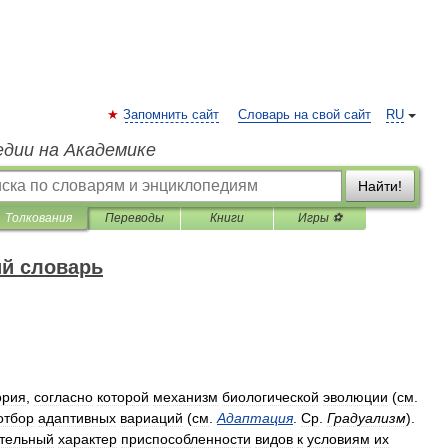
Запомнить сайт
Словарь на свой сайт
RU
едии на Академике
Найти!
Толкования
Переводы
Книги
Игры ⚽
ий словарь
ория
,
согласно
которой
механизм
биологической
эволюции
(
см
.
отбор
адаптивных
вариаций
(
см
.
Адаптация
.
Ср
.
Градуализм
).
ительный
характер
приспособленности
видов
к
условиям
их