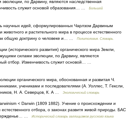
 эволюции, по Дарвину, являются наследственная
менчивость служит основой образования… …
Большой
ть научных идей, сформулированных Чарлзом Дарвиным
ии животного и растительного мира в процессе естественного
как общую доктрину о человеке и… …
Политология. Словарь.
и (исторического развития) органического мира Земли,
ижущими силами эволюции, по Дарвину, являются
нный отбор. Изменчивость служит основой… …
олюции органического мира, обоснованная и развитая Ч.
никами, учениками и последователями (А. Уоллес, Т. Гексли,
чников, Н. А. Северцов, К. А …
Экологический словарь
Darwinism < Darwin (1809 1882). Учение о происхождении и
 естественного отбора, о законах развитя живой природы. БАС
дтвержденье… …
Исторический словарь галлицизмов русского языка