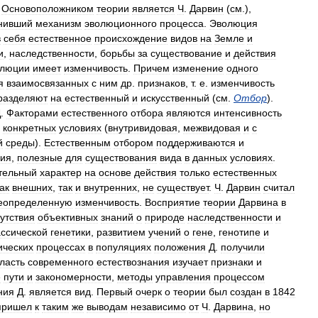
.
Основоположником
теории
является
Ч
.
Дарвин
(
см
.),
нивший
механизм
эволюционного
процесса
.
Эволюция
в
себя
естественное
происхождение
видов
на
Земле
и
и
,
наследственности
,
борьбы
за
существование
и
действия
олюции
имеет
изменчивость
.
Причем
изменение
одного
я
взаимосвязанных
с
ним
др
.
признаков
,
т
.
е
.
изменчивость
разделяют
на
естественный
и
искусственный
(
см
.
Отбор
).
Д
.
Факторами
естественного
отбора
являются
интенсивность
конкретных
условиях
(
внутривидовая
,
межвидовая
и
с
й
среды
).
Естественным
отбором
поддерживаются
и
ия
,
полезные
для
существования
вида
в
данных
условиях
.
тельный
характер
на
основе
действия
только
естественных
ак
внешних
,
так
и
внутренних
,
не
существует
.
Ч
.
Дарвин
считал
еопределенную
изменчивость
.
Восприятие
теории
Дарвина
в
утствия
объективных
знаний
о
природе
наследственности
и
ассической
генетики
,
развитием
учений
о
гене
,
генотипе
и
ических
процессах
в
популяциях
положения
Д
.
получили
ласть
современного
естествознания
изучает
признаки
и
е
пути
и
закономерности
,
методы
управления
процессом
ния
Д
.
является
вид
.
Первый
очерк
о
теории
был
создан
в
1842
пришел
к
таким
же
выводам
независимо
от
Ч
.
Дарвина
,
но